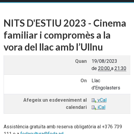
NITS D'ESTIU 2023 - Cinema
familiar i compromès a la
vora del llac amb l’Ullnu
Quan
19/08/2023
de
20:00
a
21:30
On
Llac
d'Engolasters
Afegeix un esdeveniment al
vCal
calendari
iCal
Assistència gratuïta amb reserva obligatòria al +376 739
111 o a
fedacultura@feda.ad
.