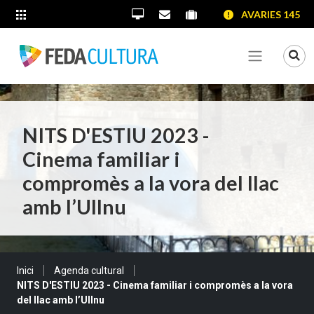
SALTAR AL CONTINGUT
SALTAR A LA NAVEGACIÓ
SALTAR A LA INFORMACIÓ DE CONTACTE
AVARIES 145
ALTRES LLOCS WEB
Oficina Virtual
Contacta'ns
Portal proveïdors
Portal de transparènc
Mo
Veure me
NITS D'ESTIU 2023 -
Cinema familiar i
compromès a la vora del llac
amb l’Ullnu
Sou a:
Inici
Agenda cultural
NITS D'ESTIU 2023 - Cinema familiar i compromès a la vora
del llac amb l’Ullnu