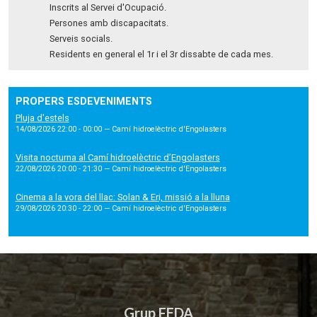
Inscrits al Servei d'Ocupació.
Persones amb discapacitats.
Serveis socials.
Residents en general el 1r i el 3r dissabte de cada mes.
PROPERS ESDEVENIMENTS
Pluja d'estels
14/08/2026 22:00 - 00:00
— Camí hidroelèctric d'Engolasters
Visita nocturna al Camí hidroelèctric d’Engolasters
22/08/2026 20:00 - 21:30
— Camí hidroelèctric d'Engolasters
Cinema a la vora del llac: Solan & Eri, missió a la lluna
29/08/2026 20:30 - 22:00
— Camí hidroelèctric d'Engolasters
Grup FEDA