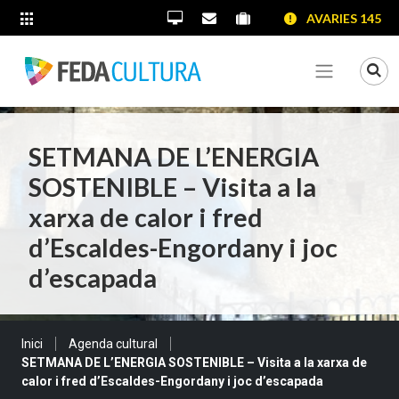
SALTAR AL CONTINGUT
SALTAR A LA NAVEGACIÓ
SALTAR A LA INFORMACIÓ DE CONTACTE
AVARIES 145
ALTRES LLOCS WEB
Oficina Virtual
Contacta'ns
Portal proveïdors
Portal de transparènc
Mo
Veure me
SETMANA DE L’ENERGIA
SOSTENIBLE – Visita a la
xarxa de calor i fred
d’Escaldes-Engordany i joc
d’escapada
Sou a:
Inici
Agenda cultural
SETMANA DE L’ENERGIA SOSTENIBLE – Visita a la xarxa de
calor i fred d’Escaldes-Engordany i joc d’escapada