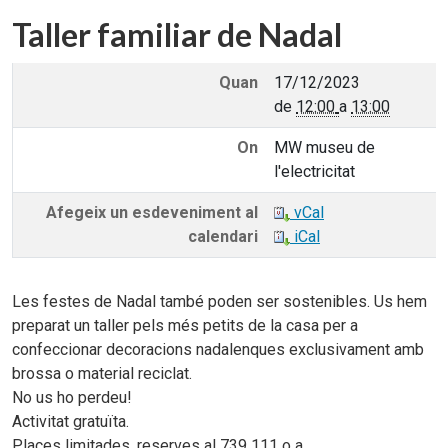
Taller familiar de Nadal
Quan
17/12/2023
de
12:00
a
13:00
On
MW museu de
l'electricitat
Afegeix un esdeveniment al
vCal
calendari
iCal
Les festes de Nadal també poden ser sostenibles. Us hem
preparat un taller pels més petits de la casa per a
confeccionar decoracions nadalenques exclusivament amb
brossa o material reciclat.
No us ho perdeu!
Activitat gratuïta.
Places limitades, reserves al 739 111 o a