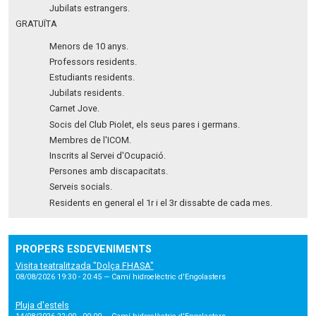
Jubilats estrangers.
GRATUÏTA
Menors de 10 anys.
Professors residents.
Estudiants residents.
Jubilats residents.
Carnet Jove.
Socis del Club Piolet, els seus pares i germans.
Membres de l'ICOM.
Inscrits al Servei d'Ocupació.
Persones amb discapacitats.
Serveis socials.
Residents en general el 1r i el 3r dissabte de cada mes.
PROPERS ESDEVENIMENTS
Visita teatralitzada "Dolça FHASA"
08/08/2026 19:30 - 20:45
— Camí hidroelèctric d'Engolasters
Pluja d'estels