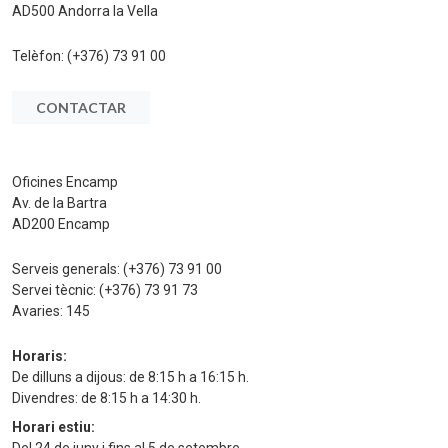
AD500 Andorra la Vella
Telèfon:
(+376) 73 91 00
CONTACTAR
Oficines Encamp
Av. de la Bartra
AD200 Encamp
Serveis generals:
(+376) 73 91 00
Servei tècnic:
(+376) 73 91 73
Avaries:
145
Horaris:
De dilluns a dijous: de 8:15 h a 16:15 h.
Divendres: de 8:15 h a 14:30 h.
Horari estiu:
Del 24 de juny i fins al 5 de setembre.