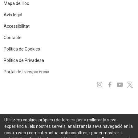
Mapa del lloc
Avís legal
Accessibilitat
Contacte
Política de Cookies
Política de Privadesa
Portal de transparència
Instagram
Facebo
You
x
Utilitzem cookies pròpies i de tercers per a millorar la seva
experiència i els nostres serveis, analitzant la seva navegació en la
nostra web i com interactua amb nosaltres, i poder mostrar-li