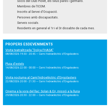
Socis del Club Piolet, els seus pares i germans.
Membres de l'ICOM.
Inscrits al Servei d'Ocupació.
Persones amb discapacitats.
Serveis socials.
Residents en general el 1r i el 3r dissabte de cada mes.
PROPERS ESDEVENIMENTS
Visita teatralitzada "Dolça FHASA"
08/08/2026 19:30 - 20:45
— Camí hidroelèctric d'Engolasters
Pluja d'estels
14/08/2026 22:00 - 00:00
— Camí hidroelèctric d'Engolasters
Visita nocturna al Camí hidroelèctric d’Engolasters
22/08/2026 20:00 - 21:30
— Camí hidroelèctric d'Engolasters
Cinema a la vora del llac: Solan & Eri, missió a la lluna
29/08/2026 20:30 - 22:00
— Camí hidroelèctric d'Engolasters