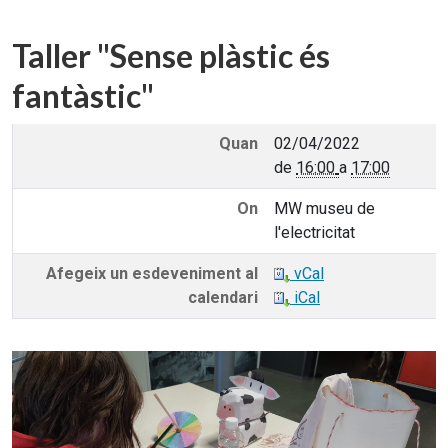
Taller "Sense plàstic és
fantàstic"
Quan
02/04/2022
de
16:00
a
17:00
On
MW museu de
l'electricitat
Afegeix un esdeveniment al
vCal
calendari
iCal