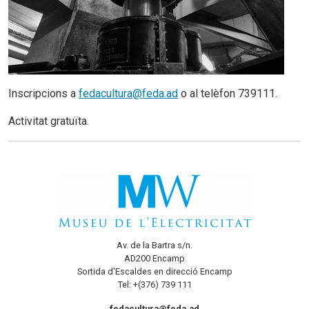
Inscripcions a
fedacultura@feda.ad
o al telèfon 739111.
Activitat gratuïta.
Av. de la Bartra s/n.
AD200 Encamp
Sortida d'Escaldes en direcció Encamp
Tel: +(376) 739 111
fedacultura@feda.ad