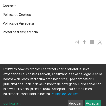
Contacte
Política de Cookies
Política de Privadesa
Portal de transparència
Instagram
Facebo
You
x
Utilitzem cookies pròpies i de tercers per a millorar la seva
experiència i els nostres serveis, analitzant la seva navegació en la
nostra web i com interactua amb nosaltres, i poder mostrar-li
publicitat en funció dels seus hàbits de navegació. Per a consentir
la seva utilització, premi el botó "Acceptar". Pot obtenir més
informació consultant la nostra
Política de Cookies.
© 2021 FEDA. Tots els drets reservats
Projecte desenvolupat per
eCityclic by SEMIC
Configurar
...
Rebutjar
Acceptar