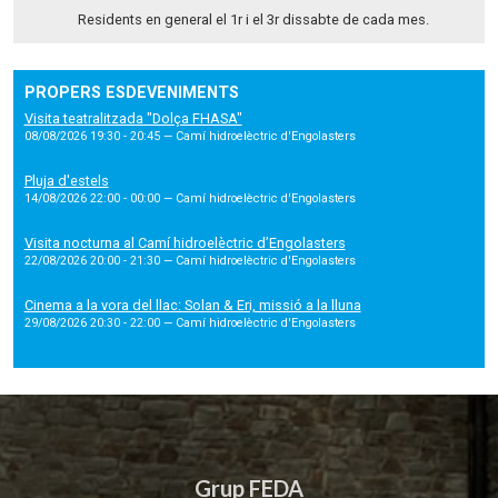
Residents en general el 1r i el 3r dissabte de cada mes.
PROPERS ESDEVENIMENTS
Visita teatralitzada "Dolça FHASA"
08/08/2026 19:30 - 20:45
— Camí hidroelèctric d'Engolasters
Pluja d'estels
14/08/2026 22:00 - 00:00
— Camí hidroelèctric d'Engolasters
Visita nocturna al Camí hidroelèctric d’Engolasters
22/08/2026 20:00 - 21:30
— Camí hidroelèctric d'Engolasters
Cinema a la vora del llac: Solan & Eri, missió a la lluna
29/08/2026 20:30 - 22:00
— Camí hidroelèctric d'Engolasters
Grup FEDA