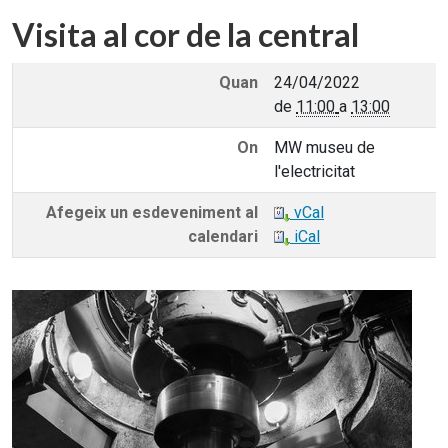
Visita al cor de la central
Quan
24/04/2022
de
11:00
a
13:00
On
MW museu de
l'electricitat
Afegeix un esdeveniment al
vCal
calendari
iCal