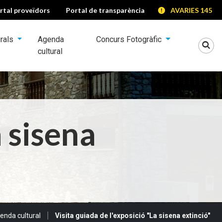
rtal proveïdors
Portal de transparència
AVARIES 145
urals
Agenda
Concurs Fotogràfic
Mo
cultural
a sisena
enda cultural
Visita guiada de l'exposició "La sisena extinció"