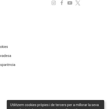
Instagram
Facebook
Youtube
x
ookies
rivadesa
nsparència
Utilitzem cookies pròpies i de tercers per a millorar la seva