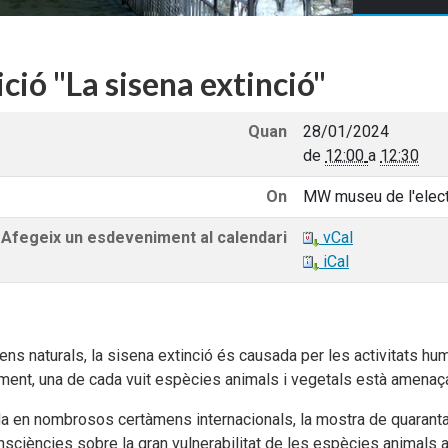
ició "La sisena extinció"
Quan
28/01/2024
de
12:00
a
12:30
On
MW museu de l'electr
Afegeix un esdeveniment al calendari
vCal
iCal
s naturals, la sisena extinció és causada per les activitats hu
lment, una de cada vuit espècies animals i vegetals està amenaç
 en nombrosos certàmens internacionals, la mostra de quarant
nsciències sobre la gran vulnerabilitat de les espècies animals 