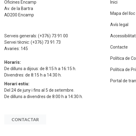
Oficines Encamp
Inici
Av. de la Bartra
Mapa del lloc
AD200 Encamp
Avís legal
Serveis generals:
(+376) 73 91 00
Accessibilitat
Servei tècnic:
(+376) 73 91 73
Contacte
Avaries:
145
Política de C
Horaris:
De dilluns a dijous: de 8:15 h a 16:15 h.
Política de P
Divendres: de 8:15 h a 14:30 h.
Portal de tra
Horari estiu:
Del 24 de juny i fins al 5 de setembre.
De dilluns a divendres de 8:00 h a 14:30 h.
CONTACTAR