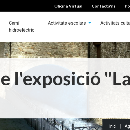
Oficina Virtual
Contacta'ns
Po
Camí
Activitats escolars
Activitats cult
hidroelèctric
ca
ble 2024
e l'exposició "L
s
Sou a:
Inici
Ag