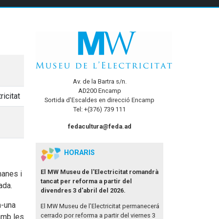
Av. de la Bartra s/n.
AD200 Encamp
icitat
Sortida d'Escaldes en direcció Encamp
Tel: +(376) 739 111
fedacultura@feda.ad
HORARIS
El MW Museu de l'Electricitat romandrà
manes i
tancat per reforma a partir del
ada.
divendres 3 d'abril del 2026.
a-una
El MW Museu de l’Electricitat permanecerá
cerrado por reforma a partir del viernes 3
amb les