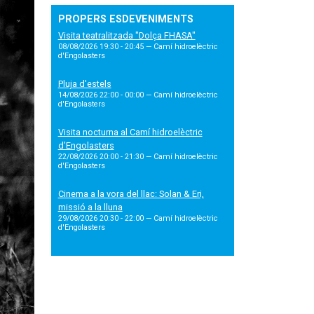
PROPERS ESDEVENIMENTS
Visita teatralitzada "Dolça FHASA"
08/08/2026 19:30 - 20:45
— Camí hidroelèctric
d'Engolasters
Pluja d'estels
14/08/2026 22:00 - 00:00
— Camí hidroelèctric
d'Engolasters
Visita nocturna al Camí hidroelèctric
d’Engolasters
22/08/2026 20:00 - 21:30
— Camí hidroelèctric
d'Engolasters
Cinema a la vora del llac: Solan & Eri,
missió a la lluna
29/08/2026 20:30 - 22:00
— Camí hidroelèctric
d'Engolasters