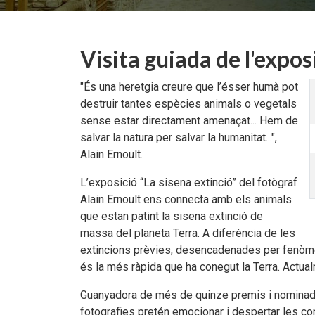
Visita guiada de l'expos
"És una heretgia creure que l’ésser humà pot
destruir tantes espècies animals o vegetals
sense estar directament amenaçat... Hem de
salvar la natura per salvar la humanitat...",
Alain Ernoult.
L’exposició “La sisena extinció” del fotògraf
Alain Ernoult ens connecta amb els animals
que estan patint la sisena extinció de
massa del planeta Terra. A diferència de les
extincions prèvies, desencadenades per fenòmen
és la més ràpida que ha conegut la Terra. Actua
Guanyadora de més de quinze premis i nominada
fotografies pretén emocionar i despertar les co