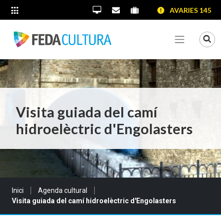
SALTAR AL CONTINGUT
SALTAR A LA NAVEGACIÓ
SALTAR A LA INFORMACIÓ DE CONTACTE
AVARIES 145
ALTRES LLOCS WEB
Oficina Virtual
Contacta'ns
Portal proveïdors
Portal de transparènc
Mo
Veure me
Visita guiada del camí
hidroelèctric d'Engolasters
Sou a:
Inici
Agenda cultural
Visita guiada del camí hidroelèctric d'Engolasters