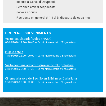
Inscrits al Servei d'Ocupació.
Persones amb discapacitats.
Serveis socials.
Residents en general el 1r i el 3r dissabte de cada mes.
PROPERS ESDEVENIMENTS
Visita teatralitzada "Dolça FHASA"
08/08/2026 19:30 - 20:45
— Camí hidroelèctric d'Engolasters
Pluja d'estels
14/08/2026 22:00 - 00:00
— Camí hidroelèctric d'Engolasters
Visita nocturna al Camí hidroelèctric d’Engolasters
22/08/2026 20:00 - 21:30
— Camí hidroelèctric d'Engolasters
Cinema a la vora del llac: Solan & Eri, missió a la lluna
29/08/2026 20:30 - 22:00
— Camí hidroelèctric d'Engolasters