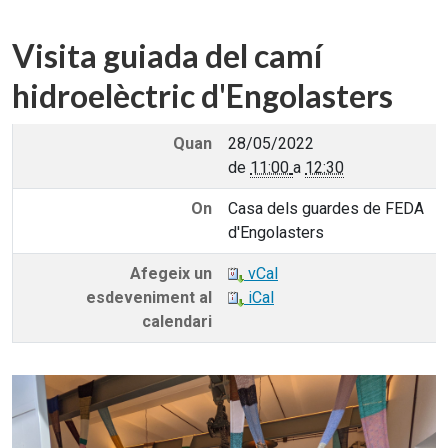
Visita guiada del camí
hidroelèctric d'Engolasters
Quan
28/05/2022
de
11:00
a
12:30
On
Casa dels guardes de FEDA
d'Engolasters
Afegeix un
vCal
esdeveniment al
iCal
calendari