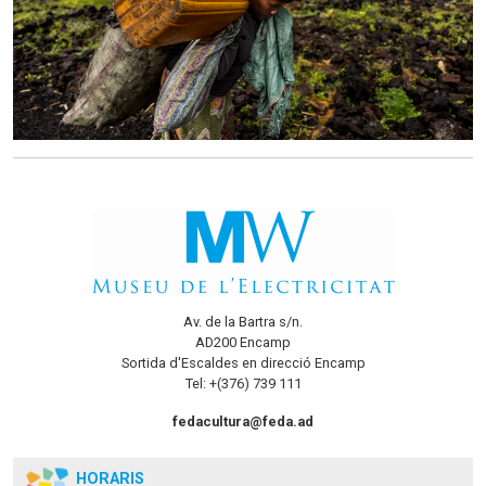
Av. de la Bartra s/n.
AD200 Encamp
Sortida d'Escaldes en direcció Encamp
Tel: +(376) 739 111
fedacultura@feda.ad
HORARIS