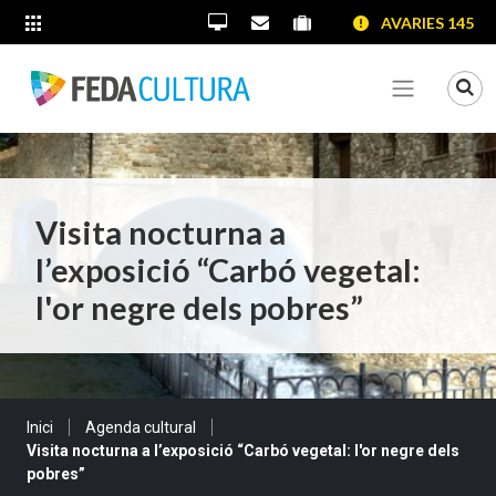
SALTAR AL CONTINGUT
SALTAR A LA NAVEGACIÓ
SALTAR A LA INFORMACIÓ DE CONTACTE
AVARIES 145
ALTRES LLOCS WEB
Oficina Virtual
Contacta'ns
Portal proveïdors
Portal de transparènc
Mo
Veure me
Visita nocturna a
l’exposició “Carbó vegetal:
l'or negre dels pobres”
Sou a:
Inici
Agenda cultural
Visita nocturna a l’exposició “Carbó vegetal: l'or negre dels
pobres”