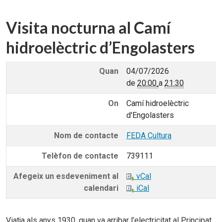
Visita nocturna al Camí
hidroelèctric d’Engolasters
Quan
04/07/2026
de
20:00
a
21:30
On
Camí hidroelèctric
d'Engolasters
Nom de contacte
FEDA Cultura
Telèfon de contacte
739111
Afegeix un esdeveniment al
vCal
calendari
iCal
Viatja als anys 1930, quan va arribar l’electricitat al Principat.