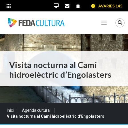
SALTAR AL CONTINGUT
SALTAR A LA NAVEGACIÓ
SALTAR A LA INFORMACIÓ DE CONTACTE
AVARIES 145
ALTRES LLOCS WEB
Oficina Virtual
Contacta'ns
Portal proveïdors
Portal de transparènc
Mo
Veure me
Visita nocturna al Camí
hidroelèctric d’Engolasters
Sou a:
Inici
Agenda cultural
Visita nocturna al Camí hidroelèctric d’Engolasters