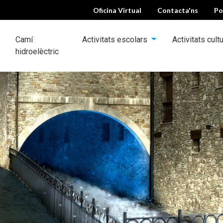
Oficina Virtual
Contacta'ns
Po
Camí
Activitats escolars
Activitats cult
hidroelèctric
ca
ble 2024
s