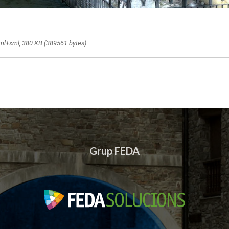
kml+xml, 380 KB (389561 bytes)
Grup FEDA