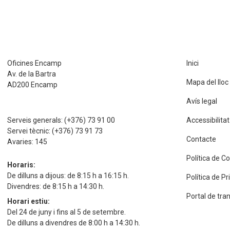
Oficines Encamp
Inici
Av. de la Bartra
Mapa del lloc
AD200 Encamp
Avís legal
Serveis generals:
(+376) 73 91 00
Accessibilitat
Servei tècnic:
(+376) 73 91 73
Contacte
Avaries:
145
Política de C
Horaris:
De dilluns a dijous: de 8:15 h a 16:15 h.
Política de P
Divendres: de 8:15 h a 14:30 h.
Portal de tra
Horari estiu:
Del 24 de juny i fins al 5 de setembre.
De dilluns a divendres de 8:00 h a 14:30 h.