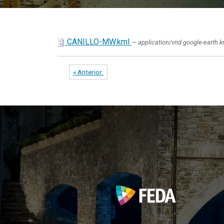
CANILLO-MW.kml
— application/vnd.google-earth.
« Anterior: