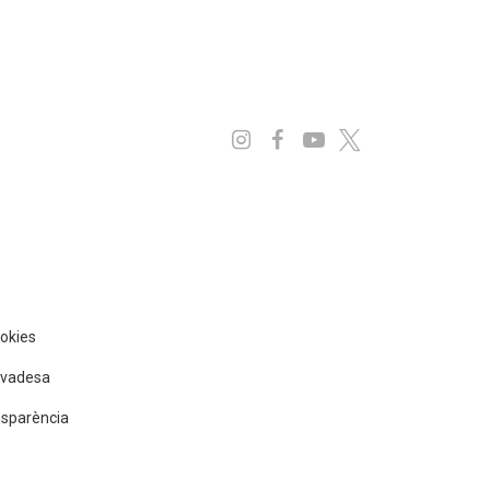
Instagram
Facebook
Youtube
x
ookies
rivadesa
nsparència