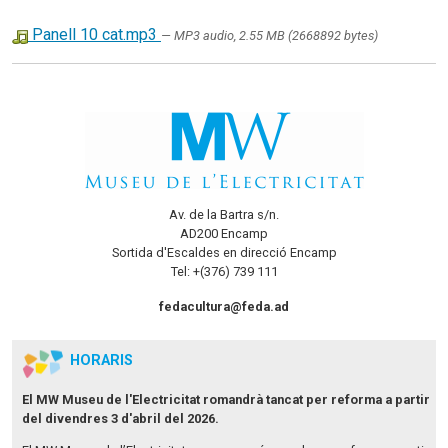
Panell 10 cat.mp3
— MP3 audio, 2.55 MB (2668892 bytes)
Av. de la Bartra s/n.
AD200 Encamp
Sortida d'Escaldes en direcció Encamp
Tel: +(376) 739 111
fedacultura@feda.ad
HORARIS
El MW Museu de l'Electricitat romandrà tancat per reforma a partir
del divendres 3 d'abril del 2026.