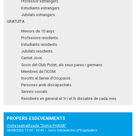
Professor estrangers.
Estudiants estrangers.
Jubilats estrangers.
GRATUÏTA
Menors de 10 anys.
Professors residents.
Estudiants residents.
Jubilats residents.
Carnet Jove.
Socis del Club Piolet, els seus pares i germans.
Membres de l'ICOM.
Inscrits al Servei d'Ocupació.
Persones amb discapacitats.
Serveis socials.
Residents en general el 1r i el 3r dissabte de cada mes.
PROPERS ESDEVENIMENTS
Visita teatralitzada "Dolça FHASA"
08/08/2026 19:30 - 20:45
— Camí hidroelèctric d'Engolasters