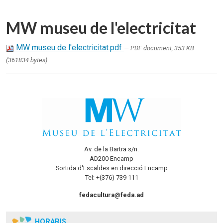
MW museu de l'electricitat
MW museu de l'electricitat.pdf
— PDF document, 353 KB
(361834 bytes)
Av. de la Bartra s/n.
AD200 Encamp
Sortida d'Escaldes en direcció Encamp
Tel: +(376) 739 111
fedacultura@feda.ad
HORARIS