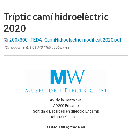
Tríptic camí hidroelèctric
2020
200x300_FEDA_CamiHidroelectric modificat 2020.pdf
—
PDF document, 1.81 MB (1895356 bytes)
Av. de la Bartra s/n.
AD200 Encamp
Sortida d'Escaldes en direcció Encamp
Tel: +(376) 739 111
fedacultura@feda.ad