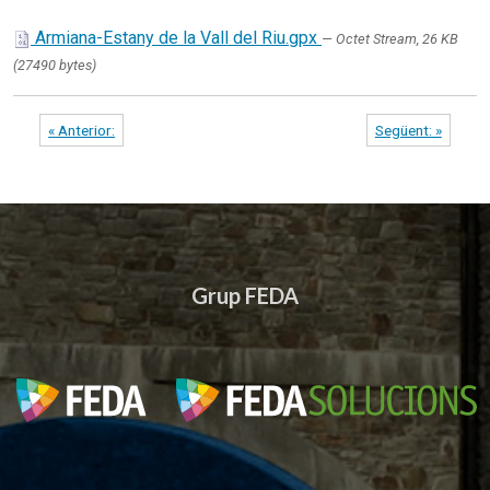
Armiana-Estany de la Vall del Riu.gpx
— Octet Stream, 26 KB
(27490 bytes)
« Anterior:
Següent: »
Grup FEDA