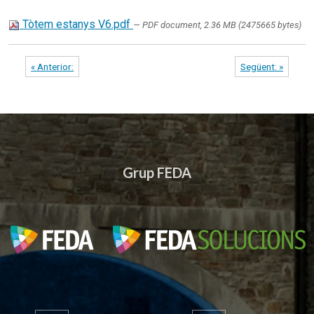
Tòtem estanys V6.pdf
— PDF document, 2.36 MB (2475665 bytes)
« Anterior:
Següent: »
Grup FEDA