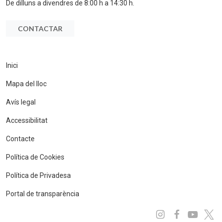
De dilluns a divendres de 8:00 h a 14:30 h.
CONTACTAR
Inici
Mapa del lloc
Avís legal
Accessibilitat
Contacte
Política de Cookies
Política de Privadesa
Portal de transparència
Instagram
Facebo
You
x