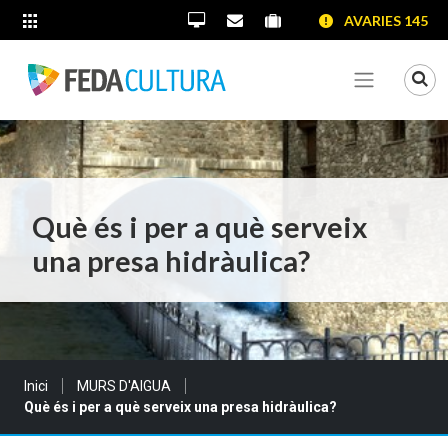
SALTAR AL CONTINGUT
SALTAR A LA NAVEGACIÓ
SALTAR A LA INFORMACIÓ DE CONTACTE
AVARIES 145
ALTRES LLOCS WEB
Oficina Virtual
Contacta'ns
Portal proveïdors
Portal de transparènc
Mo
Veure me
Què és i per a què serveix
una presa hidràulica?
Sou a:
Inici
MURS D'AIGUA
Què és i per a què serveix una presa hidràulica?