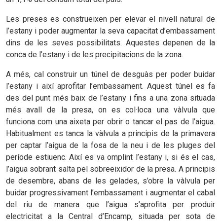
Les preses es construeixen per elevar el nivell natural de
l’estany i poder augmentar la seva capacitat d’embassament
dins de les seves possibilitats. Aquestes depenen de la
conca de l’estany i de les precipitacions de la zona.
A més, cal construir un túnel de desguàs per poder buidar
l’estany i així aprofitar l’embassament. Aquest túnel es fa
des del punt més baix de l’estany i fins a una zona situada
més avall de la presa, on es col·loca una vàlvula que
funciona com una aixeta per obrir o tancar el pas de l’aigua.
Habitualment es tanca la vàlvula a principis de la primavera
per captar l’aigua de la fosa de la neu i de les pluges del
període estiuenc. Així es va omplint l’estany i, si és el cas,
l’aigua sobrant salta pel sobreeixidor de la presa. A principis
de desembre, abans de les gelades, s’obre la vàlvula per
buidar progressivament l’embassament i augmentar el cabal
del riu de manera que l’aigua s’aprofita per produir
electricitat a la Central d’Encamp, situada per sota de