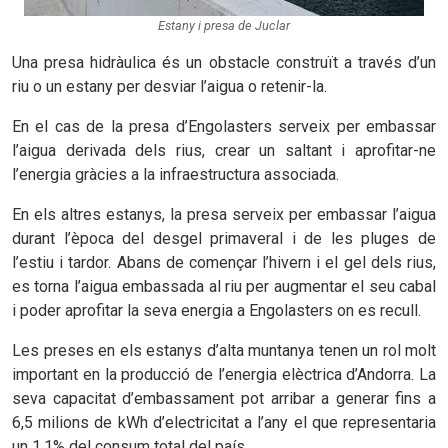
Estany i presa de Juclar
Una presa hidràulica és un obstacle construït a través d’un
riu o un estany per desviar l’aigua o retenir-la.
En el cas de la presa d’Engolasters serveix per embassar
l’aigua derivada dels rius, crear un saltant i aprofitar-ne
l’energia gràcies a la infraestructura associada.
En els altres estanys, la presa serveix per embassar l’aigua
durant l’època del desgel primaveral i de les pluges de
l’estiu i tardor. Abans de començar l’hivern i el gel dels rius,
es torna l’aigua embassada al riu per augmentar el seu cabal
i poder aprofitar la seva energia a Engolasters on es recull.
Les preses en els estanys d’alta muntanya tenen un rol molt
important en la producció de l’energia elèctrica d’Andorra. La
seva capacitat d’embassament pot arribar a generar fins a
6,5 milions de kWh d’electricitat a l’any el que representaria
un 1,1% del consum total del país.